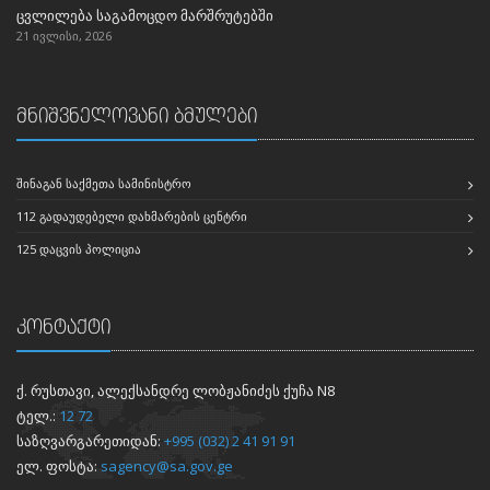
ცვლილება საგამოცდო მარშრუტებში
21 ივლისი, 2026
მნიშვნელოვანი ბმულები
ᲨᲘᲜᲐᲒᲐᲜ ᲡᲐᲥᲛᲔᲗᲐ ᲡᲐᲛᲘᲜᲘᲡᲢᲠᲝ
112 ᲒᲐᲓᲐᲣᲓᲔᲑᲔᲚᲘ ᲓᲐᲮᲛᲐᲠᲔᲑᲘᲡ ᲪᲔᲜᲢᲠᲘ
125 ᲓᲐᲪᲕᲘᲡ ᲞᲝᲚᲘᲪᲘᲐ
კონტაქტი
ქ. რუსთავი, ალექსანდრე ლობჟანიძეს ქუჩა N8
ტელ.:
12 72
საზღვარგარეთიდან:
+995 (032) 2 41 91 91
ელ. ფოსტა:
sagency@sa.gov.ge