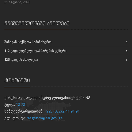
21 ივლისი, 2026
მნიშვნელოვანი ბმულები
ᲨᲘᲜᲐᲒᲐᲜ ᲡᲐᲥᲛᲔᲗᲐ ᲡᲐᲛᲘᲜᲘᲡᲢᲠᲝ
112 ᲒᲐᲓᲐᲣᲓᲔᲑᲔᲚᲘ ᲓᲐᲮᲛᲐᲠᲔᲑᲘᲡ ᲪᲔᲜᲢᲠᲘ
125 ᲓᲐᲪᲕᲘᲡ ᲞᲝᲚᲘᲪᲘᲐ
კონტაქტი
ქ. რუსთავი, ალექსანდრე ლობჟანიძეს ქუჩა N8
ტელ.:
12 72
საზღვარგარეთიდან:
+995 (032) 2 41 91 91
ელ. ფოსტა:
sagency@sa.gov.ge