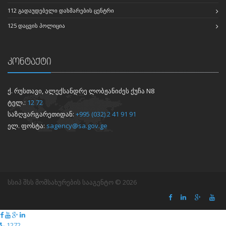
112 ᲒᲐᲓᲐᲣᲓᲔᲑᲔᲚᲘ ᲓᲐᲮᲛᲐᲠᲔᲑᲘᲡ ᲪᲔᲜᲢᲠᲘ
125 ᲓᲐᲪᲕᲘᲡ ᲞᲝᲚᲘᲪᲘᲐ
კონტაქტი
ქ. რუსთავი, ალექსანდრე ლობჟანიძეს ქუჩა N8
ტელ.:
12 72
საზღვარგარეთიდან:
+995 (032) 2 41 91 91
ელ. ფოსტა:
sagency@sa.gov.ge
სსიპ შსს მომსახურების სააგენტო © 2026
1272