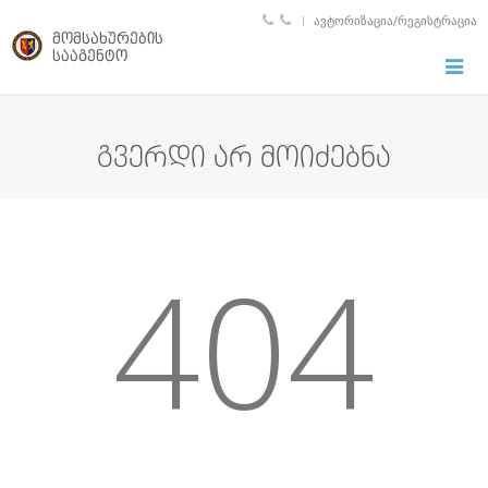
ᲐᲕᲢᲝᲠᲘᲖᲐᲪᲘᲐ/ᲠᲔᲒᲘᲡᲢᲠᲐᲪᲘᲐ
მომსახურების
სააგენტო
Toggle
naviga
გვერდი არ მოიძებნა
404