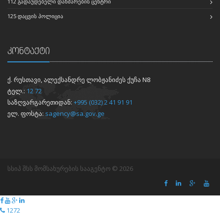
112 ᲒᲐᲓᲐᲣᲓᲔᲑᲔᲚᲘ ᲓᲐᲮᲛᲐᲠᲔᲑᲘᲡ ᲪᲔᲜᲢᲠᲘ
125 ᲓᲐᲪᲕᲘᲡ ᲞᲝᲚᲘᲪᲘᲐ
კონტაქტი
ქ. რუსთავი, ალექსანდრე ლობჟანიძეს ქუჩა N8
ტელ.:
12 72
საზღვარგარეთიდან:
+995 (032) 2 41 91 91
ელ. ფოსტა:
sagency@sa.gov.ge
სსიპ შსს მომსახურების სააგენტო © 2026
1272